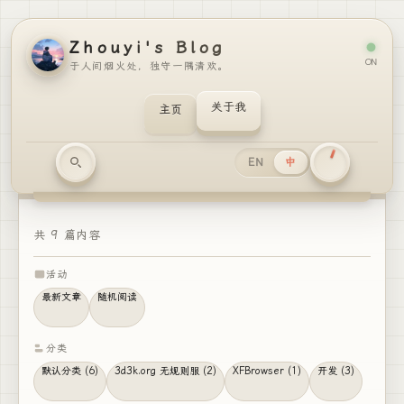
Zhouyi's Blog
ON
于人间烟火处，独守一隅清欢。
关于我
主页
EN
中
共 9 篇内容
活动
最新文章
随机阅读
分类
默认分类 (6)
3d3k.org 无规则服 (2)
XFBrowser (1)
开发 (3)