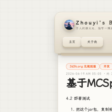
Zhouyi's 
于人间烟火处，独守一隅
主页
关于我
3d3k.org 无规则服
开发
2026-06-19 AM 05:05 ·
约 
基于MCS
4.2 部署测试
把这个jar包，复制粘