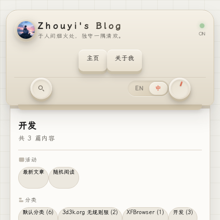
Zhouyi's Blog
ON
于人间烟火处，独守一隅清欢。
主页
关于我
EN
中
开发
共 3 篇内容
活动
最新文章
随机阅读
分类
默认分类 (6)
3d3k.org 无规则服 (2)
XFBrowser (1)
开发 (3)